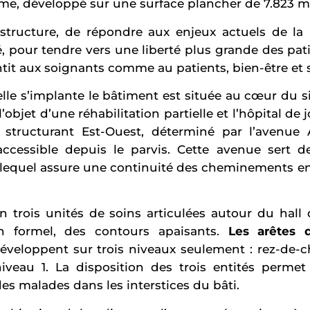
e, développé sur une surface plancher de 7.823 m2, 
e structure, de répondre aux enjeux actuels de la 
, pour tendre vers une liberté plus grande des pati
tit aux soignants comme au patients, bien-être et s
lle s’implante le bâtiment est située au cœur du sit
it l’objet d’une réhabilitation partielle et l’hôpital de 
 structurant Est-Ouest, déterminé par l’avenue A
 accessible depuis le parvis. Cette avenue sert de
, lequel assure une continuité des cheminements en
n trois unités de soins articulées autour du hall 
an formel, des contours apaisants.
Les arêtes 
développent sur trois niveaux seulement : rez-de-c
veau 1. La disposition des trois entités permet 
des malades dans les interstices du bâti.