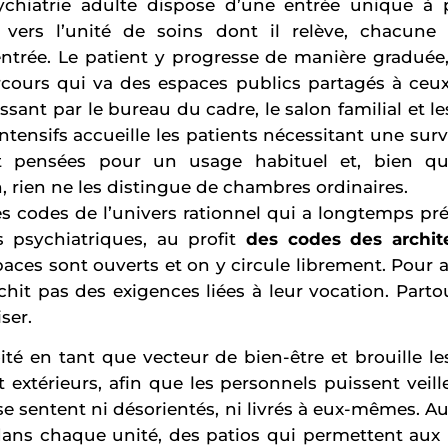
chiatrie adulte dispose d’une entrée unique à pa
é vers l’unité de soins dont il relève, chacune
trée. Le patient y progresse de manière graduée
rcours qui va des espaces publics partagés à ceux 
ant par le bureau du cadre, le salon familial et l
ntensifs accueille les patients nécessitant une surv
 pensées pour un usage habituel et, bien qu’e
, rien ne les distingue de chambres ordinaires.
s codes de l’univers rationnel qui a longtemps pré
s psychiatriques, au profit
des codes des archite
aces sont ouverts et on y circule librement. Pour 
chit pas des exigences liées à leur vocation. Partout
ser.
ité en tant que vecteur de bien-être et brouille les
t extérieurs, afin que les personnels puissent veille
e sentent ni désorientés, ni livrés à eux-mêmes. A
 dans chaque unité, des patios qui permettent aux