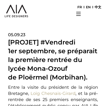
FR
EN
中文
05.09.23
[PROJET] #Vendredi
1er septembre, se préparait
la première rentrée du
lycée Mona-Ozouf
de Ploërmel (Morbihan).
Entre la visite du président de la région
Bretagne,
Loïg Chesnais-Girard
, et la pré-
rentrée de ses 25 premiers enseignants,
l’établissement public conçu par AIA Life