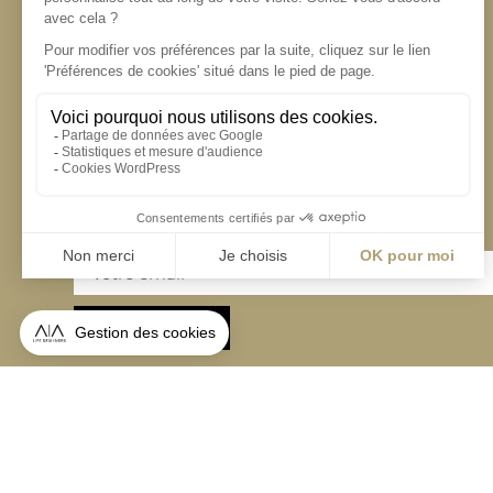
S'inscrire à la newsletter
ABONNEZ-VOUS
Alternative:
contact@aialifedesigners.fr
presse@aialifedesigners.fr
mentions légales