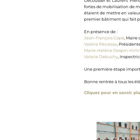
Decousser et Laurent Pierr
fortes de mobilisation de ma
étaient de mettre en valeur 
premier bâtiment qui fait p
En présence de :
Jean-François Copé
, Maire
Valérie Pécresse
, Président
Marie-Hélène Despin-Hirl
Valerie Debuchy
, Inspectr
Une première étape importa
Bonne rentrée à tous les él
Cliquez pour en savoir plu