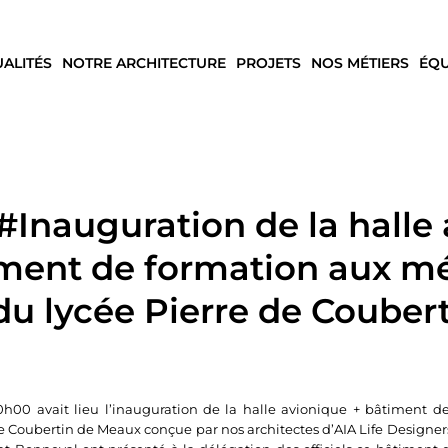
UALITÉS
NOTRE ARCHITECTURE
PROJETS
NOS MÉTIERS
ÉQU
#Inauguration de la halle
iment de formation aux mé
 du lycée Pierre de Couber
h00 avait lieu l’inauguration de la halle avionique + bâtiment d
 de Coubertin de Meaux conçue par nos architectes d’AIA Life Designe