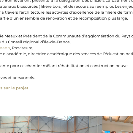
at-Bonneval ont présenté à la délégation des officiels ce bâtiment
tériaux biosourcés ( filière bois ) et de recours au réemploi. Les enje
à travers l’architecture les activités d’excellence de la filière de f
artie d’un ensemble de rénovation et de recomposition plus large.
 de Meaux et Président de la Communauté d’agglomération du Pays 
e du Conseil régional d’Île-de-France,
imann
, Proviseure,
ice d’académie, directrice académique des services de l’éducation na
nte pour ce chantier mêlant réhabilitation et construction neuve.
èves et personnels.
s sur le projet