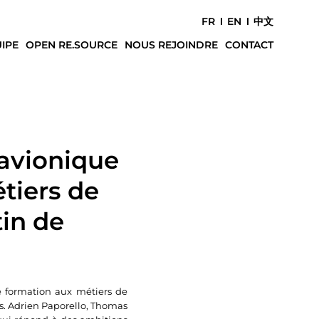
FR
EN
中文
IPE
OPEN RE.SOURCE
NOUS REJOINDRE
CONTACT
 avionique
tiers de
tin de
e formation aux métiers de
rs. Adrien Paporello, Thomas