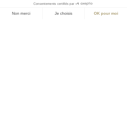
S'inscrire à la newsletter
ABONNEZ-VOUS
Alternative:
contact@aialifedesigners.fr
presse@aialifedesigners.fr
mentions légales
égalité femmes - hommes