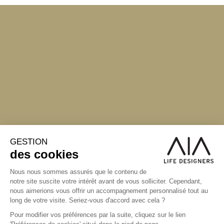
S'inscrire à la newsletter
ABONNEZ-VOUS
Alternative:
contact@aialifedesigners.fr
presse@aialifedesigners.fr