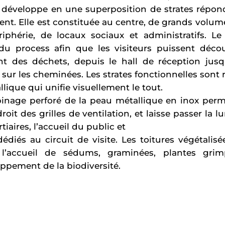
e développe en une superposition de strates répon
nt. Elle est constituée au centre, de grands volum
riphérie, de locaux sociaux et administratifs. Le 
du process afin que les visiteurs puissent décou
nt des déchets, depuis le hall de réception jusq
r les cheminées. Les strates fonctionnelles sont re
ique qui unifie visuellement le tout.
pinage perforé de la peau métallique en inox perme
roit des grilles de ventilation, et laisse passer la 
rtiaires, l’accueil du public et
diés au circuit de visite. Les toitures végétalisé
l’accueil de sédums, graminées, plantes grimp
ppement de la biodiversité.