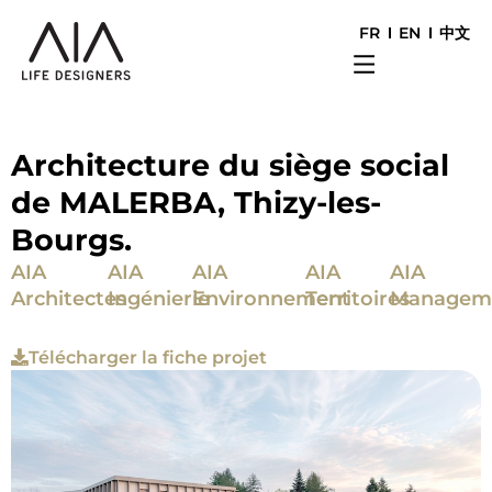
FR
EN
中文
Architecture du siège social
de MALERBA, Thizy-les-
Bourgs.
AIA
AIA
AIA
AIA
AIA
Architectes
Ingénierie
Environnement
Territoires
Managem
Télécharger la fiche projet