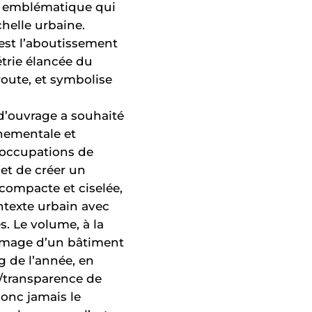
et emblématique qui
chelle urbaine.
est l’aboutissement
trie élancée du
route, et symbolise
 d’ouvrage a souhaité
nnementale et
éoccupations de
et de créer un
compacte et ciselée,
texte urbain avec
. Le volume, à la
l’image d’un bâtiment
g de l’année, en
té/transparence de
donc jamais le