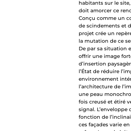
habitants sur le si
doit amorcer ce renou
Conçu comme un comp
de scindements et de
projet crée un repèr
la mutation de ce se
De par sa situation e
offrir une image fo
d’insertion paysagè
l’État de réduire l’
environnement intéri
l’architecture de l
une peau monochrome
fois creusé et étiré 
signal. L’enveloppe 
fonction de l’inclina
ces façades varie en