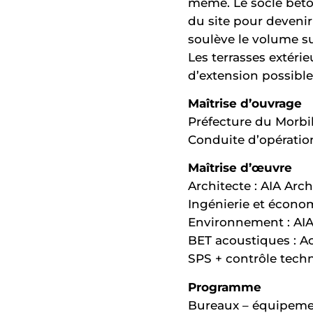
même. Le socle béto
du site pour devenir
soulève le volume s
Les terrasses extéri
d’extension possible
Maîtrise d’ouvrage
Préfecture du Morb
Conduite d’opération
Maîtrise d’œuvre
Architecte : AIA Arch
Ingénierie et économ
Environnement : AI
BET acoustiques : A
SPS + contrôle tech
Programme
Bureaux – équipeme