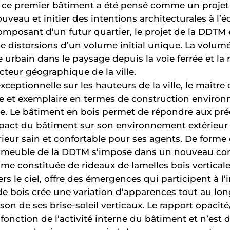
te, ce premier bâtiment a été pensé comme un proj
veau et initier des intentions architecturales à l’é
osant d’un futur quartier, le projet de la DDTM 
 distorsions d’un volume initial unique. La volumé
e urbain dans le paysage depuis la voie ferrée et la 
cteur géographique de la ville.
xceptionnelle sur les hauteurs de la ville, le maître
rte et exemplaire en termes de construction enviro
re. Le bâtiment en bois permet de répondre aux pr
impact du bâtiment sur son environnement extérieur 
eur sain et confortable pour ses agents. De forme 
’immeuble de la DDTM s’impose dans un nouveau con
 constituée de rideaux de lamelles bois verticales
vers le ciel, offre des émergences qui participent à 
de bois crée une variation d’apparences tout au lon
ison de ses brise-soleil verticaux. Le rapport opaci
 fonction de l’activité interne du bâtiment et n’est 