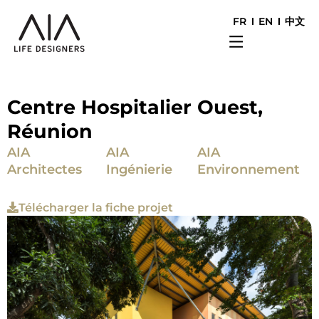
FR
EN
中文
Centre Hospitalier Ouest,
Réunion
AIA
AIA
AIA
Architectes
Ingénierie
Environnement
Télécharger la fiche projet