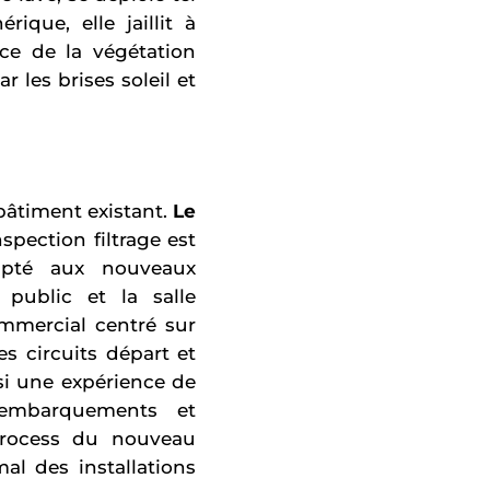
ique, elle jaillit à
ce de la végétation
r les brises soleil et
âtiment existant.
Le
pection filtrage est
apté aux nouveaux
 public et la salle
mmercial centré sur
es circuits départ et
nsi une expérience de
 embarquements et
process du nouveau
l des installations