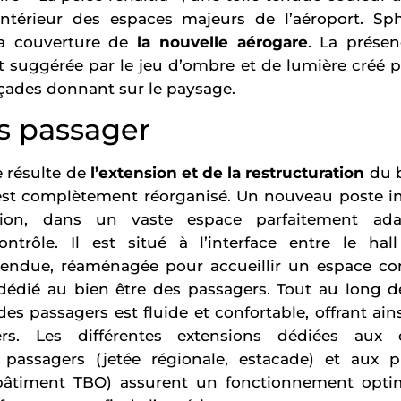
intérieur des espaces majeurs de l’aéroport. Sphér
 la couverture de
la nouvelle aérogare
. La présen
st suggérée par le jeu d’ombre et de lumière créé pa
açades donnant sur le paysage.
s passager
e résulte de
l’extension et de la restructuration
du b
st complètement réorganisé. Un nouveau poste ins
nsion, dans un vaste espace parfaitement ad
trôle. Il est situé à l’interface entre le hall
ndue, réaménagée pour accueillir un espace co
et dédié au bien être des passagers. Tout au long d
 des passagers est fluide et confortable, offrant ai
ers. Les différentes extensions dédiées aux
passagers (jetée régionale, estacade) et aux 
âtiment TBO) assurent un fonctionnement optima