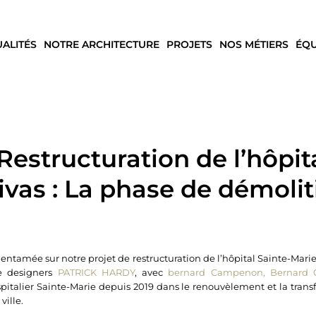
UALITÉS
NOTRE ARCHITECTURE
PROJETS
NOS MÉTIERS
ÉQU
estructuration de l’hôpita
ivas : La phase de démolit
entamée sur notre projet de restructuration de l’hôpital Sainte-Marie
e designers
PATRICK HARDY
, avec
bernard Campenon, Bernard
talier Sainte-Marie depuis 2019 dans le renouvèlement et la trans
ille.