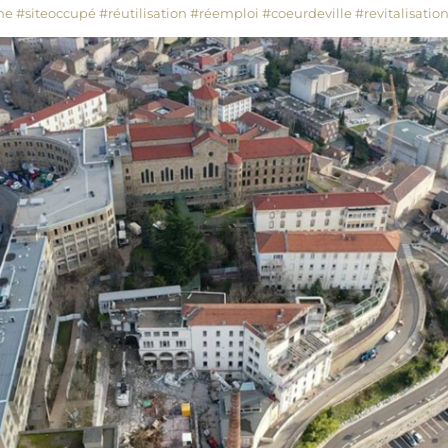
ne
#siteoccupé
#réutilisation
#réemploi
#coeurdeville
#revitalisatio