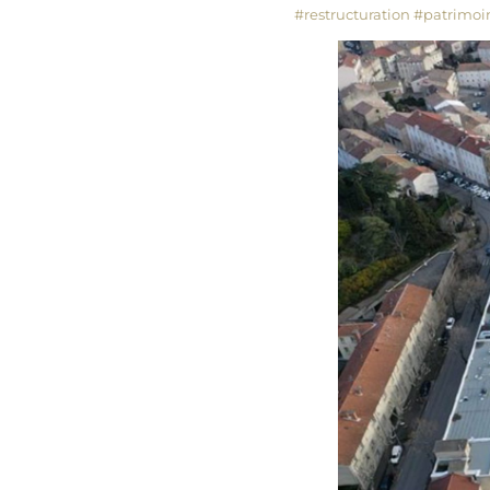
#restructuration
#patrimoi