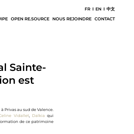
FR
EN
中文
IPE
OPEN RE.SOURCE
NOUS REJOINDRE
CONTACT
l Sainte-
ion est
 à Privas au sud de Valence.
Celine Vidallet
,
Dalkia
qui
formation de ce patrimoine