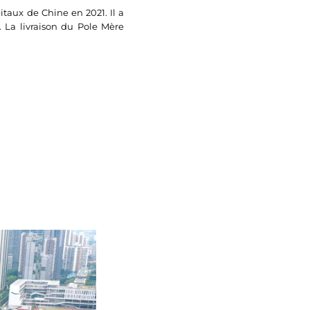
itaux de Chine en 2021. Il a
. La livraison du Pole Mère