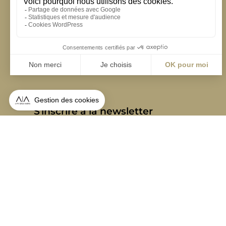
S'inscrire à la newsletter
ABONNEZ-VOUS
Alternative:
contact@aialifedesigners.fr
presse@aialifedesigners.fr