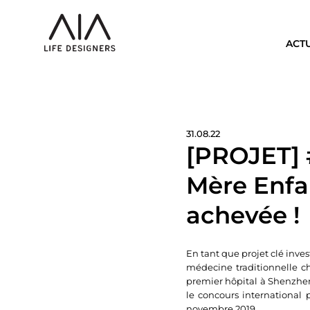
ACT
31.08.22
[PROJET] #
Mère Enfa
achevée !
En tant que projet clé inves
médecine traditionnelle ch
premier hôpital à Shenzhen
le concours international 
novembre 2019.