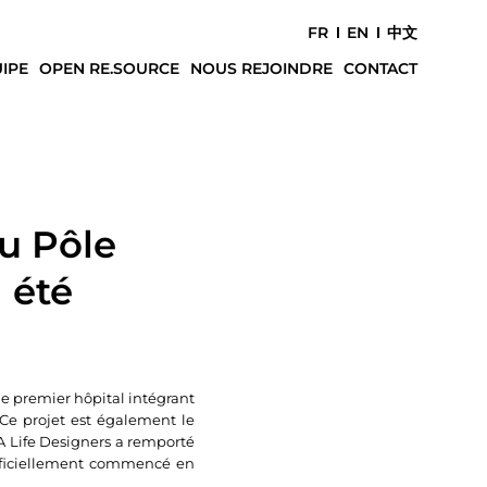
FR
EN
中文
IPE
OPEN RE.SOURCE
NOUS REJOINDRE
CONTACT
u Pôle
 été
le premier hôpital intégrant
Ce projet est également le
A Life Designers a remporté
officiellement commencé en