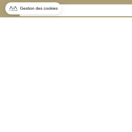
ABONNEZ-VOUS
Alternative:
contact@aialifedesigners.fr
presse@aialifedesigners.fr
mentions légales
égalité femmes - hommes