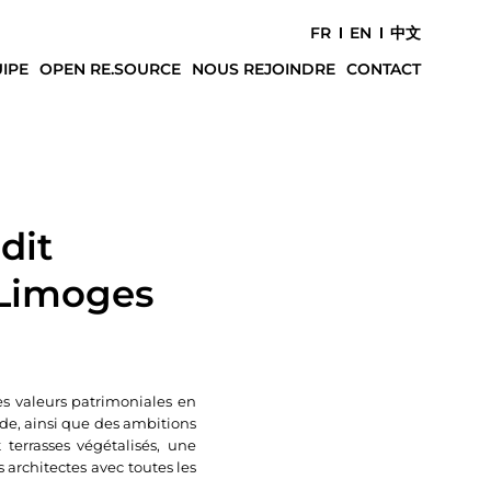
FR
EN
中文
IPE
OPEN RE.SOURCE
NOUS REJOINDRE
CONTACT
dit
 Limoges
es valeurs patrimoniales en
ade, ainsi que des ambitions
 terrasses végétalisés, une
 architectes avec toutes les