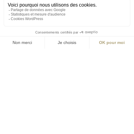
S'inscrire à la newsletter
ABONNEZ-VOUS
Alternative:
contact@aialifedesigners.fr
presse@aialifedesigners.fr
mentions légales
égalité femmes - hommes