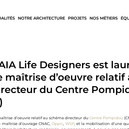
UALITÉS
NOTRE ARCHITECTURE
PROJETS
NOS MÉTIERS
ÉQU
IA Life Designers est lau
maîtrise d’oeuvre relatif
recteur du Centre Pompi
)
îtrise d’oeuvre relatif au schéma directeur du
Centre Pompidou
(C
la maîtrise d’ouvrage CNAC,
Oppic
,
WSP
, et la mobilisation d’une q