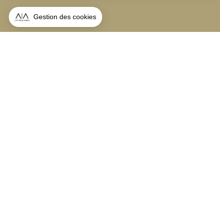
S'inscrire à la newsletter
ABONNEZ-VOUS
Alternative:
contact@aialifedesigners.fr
presse@aialifedesigners.fr
mentions légales
égalité femmes - hommes