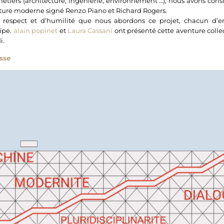
métiers (architecture, ingénierie, environnement …), nous avons con
ture moderne signé Renzo Piano et Richard Rogers.
 respect et d’humilité que nous abordons ce projet, chacun d’e
uipe.
alain popinet
et
Laura Cassani
ont présenté cette aventure collec
i.
esse