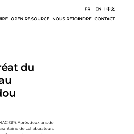
FR
EN
中文
IPE
OPEN RE.SOURCE
NOUS REJOINDRE
CONTACT
réat du
 au
dou
NAC-GP). Après deux ans de
uarantaine de collaborateurs