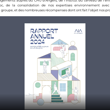
ements auprès du CHU d’Angers, de l’Institut du cerveau de l’en
c, de la consolidation de nos expertises environnement avec 
 groupe, et des nombreuses récompenses dont ont fait l’objet nos pro