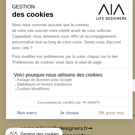
S'inscrire à la newsletter
ABONNEZ-VOUS
Alternative:
contact@aialifedesigners.fr