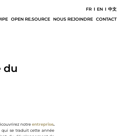
FR
EN
中文
IPE
OPEN RE.SOURCE
NOUS REJOINDRE
CONTACT
e du
écouvrirez notre
entreprise
.
qui se traduit cette année