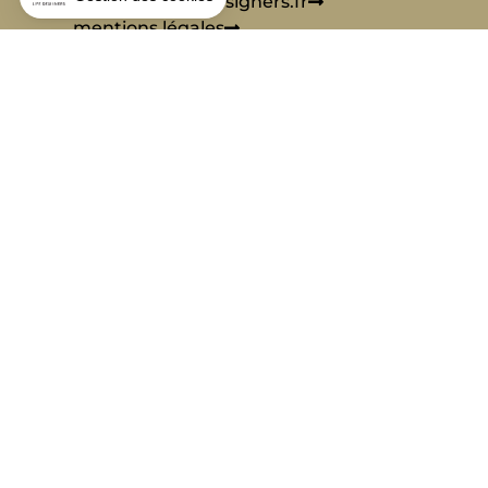
presse@aialifedesigners.fr
mentions légales
égalité femmes - hommes