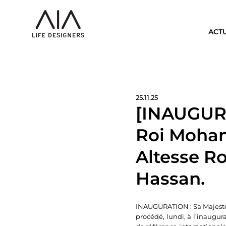
ACT
25.11.25
[INAUGURA
Roi Moha
Altesse Ro
Hassan.
INAUGURATION : Sa Majesté 
procédé, lundi, à l’inaugu