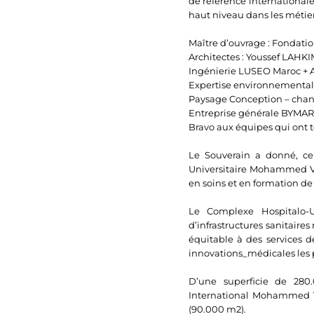
de référence internationale
haut niveau dans les métier
Maître d’ouvrage : Fondat
Architectes : Youssef LAHKI
Ingénierie LUSEO Maroc + 
Expertise environnemental
Paysage Conception – chan
Entreprise générale BYMA
Bravo aux équipes qui ont te
Le Souverain a donné, ce
Universitaire Mohammed VI 
en soins et en formation d
Le Complexe Hospitalo-U
d’infrastructures sanitaires
équitable à des services d
innovations_médicales les p
D’une superficie de 280
International Mohammed V
(90.000 m2).