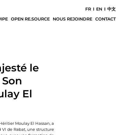
FR
EN
中文
IPE
OPEN RE.SOURCE
NOUS REJOINDRE
CONTACT
esté le
 Son
ulay El
ritier Moulay El Hassan, a
 VI de Rabat, une structure