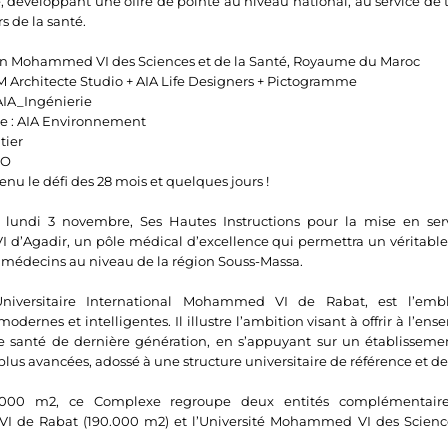
, développant une offre de pointe au niveau national, au service de
s de la santé.
ion Mohammed VI des Sciences et de la Santé, Royaume du Maroc
M Architecte Studio + AIA Life Designers + Pictogramme
AIA_Ingénierie
e : AIA Environnement
tier
RO
nu le défi des 28 mois et quelques jours !
 lundi 3 novembre, Ses Hautes Instructions pour la mise en serv
d’Agadir, un pôle médical d’excellence qui permettra un véritable b
e médecins au niveau de la région Souss-Massa.
niversitaire International Mohammed VI de Rabat, est l’em
 modernes et intelligentes. Il illustre l’ambition visant à offrir à l’e
e santé de dernière génération, en s’appuyant sur un établissement
lus avancées, adossé à une structure universitaire de référence et de
.000 m2, ce Complexe regroupe deux entités complémentaires :
I de Rabat (190.000 m2) et l’Université Mohammed VI des Science