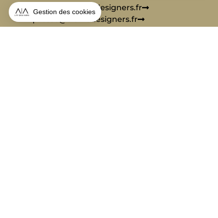
contact@aialifedesigners.fr
presse@aialifedesigners.fr
mentions légales
égalité femmes - hommes