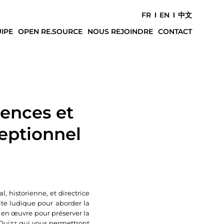
FR
EN
中文
IPE
OPEN RE.SOURCE
NOUS REJOINDRE
CONTACT
iences et
ceptionnel
 historienne, et directrice
te ludique pour aborder la
ns en œuvre pour préserver la
s Quizz qui vous permettront