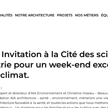
UALITÉS
NOTRE ARCHITECTURE
PROJETS
NOS MÉTIERS
ÉQU
Invitation à la Cité des sc
strie pour un week-end ex
climat.
 !
pert et directeur d’AIA Environnement et Christine Hoarau – Beauval,
ation AIA architecture – santé – environnement, mèneront une visi
rchitecture favorable à la santé, et toutes les actions que nous metto
matériaux… Un itinéraire pour les familles et tous les publics avec de