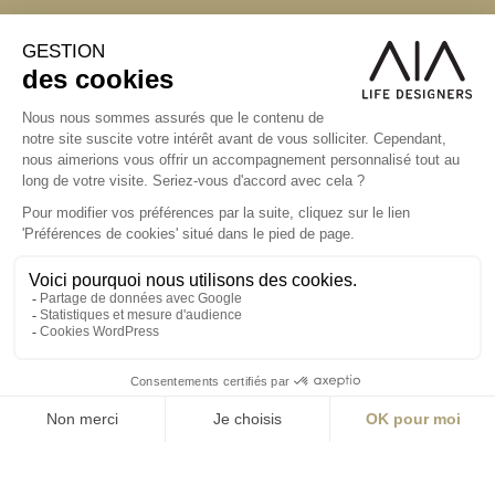
S'inscrire à la newsletter
ABONNEZ-VOUS
Alternative:
contact@aialifedesigners.fr
presse@aialifedesigners.fr
mentions légales