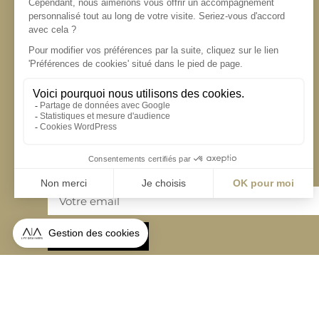
S'inscrire à la newsletter
ABONNEZ-VOUS
Alternative:
contact@aialifedesigners.fr