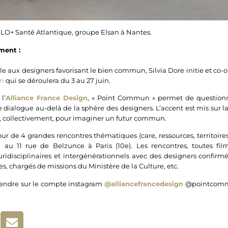
ILO+ Santé Atlantique, groupe Elsan à Nantes.
ment :
e aux designers favorisant le bien commun, Silvia Dore initie et co
n
qui se déroulera du 3 au 27 juin.
l’
Alliance France Design
, « Point Commun » permet de questionn
le dialogue au-delà de la sphère des designers. L’accent est mis sur l
, collectivement, pour imaginer un futur commun.
our de 4 grandes rencontres thématiques (care, ressources, territoir
 au 11 rue de Belzunce à Paris (10e). Les rencontres, toutes film
ridisciplinaires et intergénérationnels avec des designers confirmé
es, chargés de missions du Ministère de la Culture, etc.
rendre sur le compte instagram
@alliancefrancedesign
@pointcommun