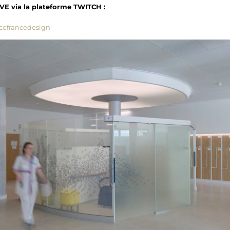
IVE via la plateforme TWITCH :
ncefrancedesign