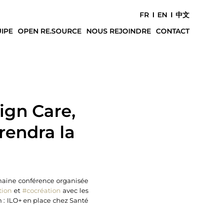
FR
EN
中文
IPE
OPEN RE.SOURCE
NOUS REJOINDRE
CONTACT
ign Care,
prendra la
ochaine conférence organisée
tion
et
#cocréation
avec les
n : ILO+ en place chez Santé