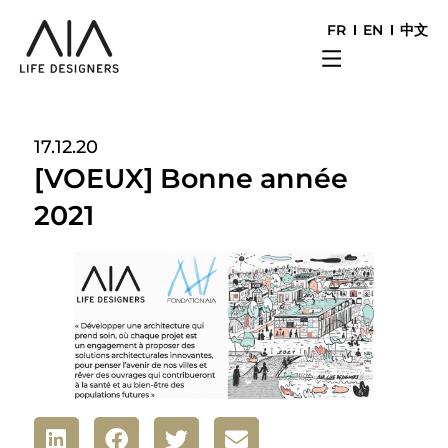
FR
EN
中文
17.12.20
[VOEUX] Bonne année
2021