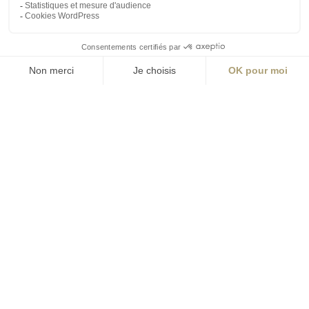
contact@aialifedesigners.fr
presse@aialifedesigners.fr
mentions légales
égalité femmes - hommes