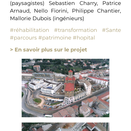
(paysagistes) Sebastien Charry, Patrice
Arnaud, Nello Fiorini, Philippe Chantier,
Mallorie Dubois (ingénieurs)
#réhabilitation
#transformation
#Sante
#parcours
#patrimoine
#hopital
> En savoir plus sur le projet