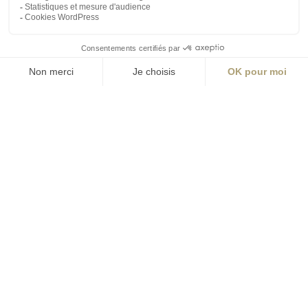
S'inscrire à la newsletter
ABONNEZ-VOUS
Alternative:
contact@aialifedesigners.fr
presse@aialifedesigners.fr
mentions légales
égalité femmes - hommes