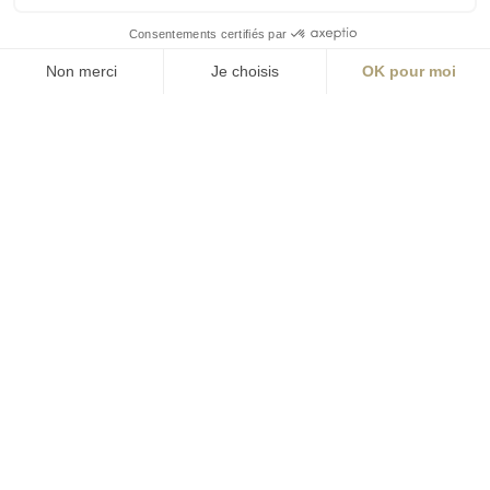
S'inscrire à la newsletter
ABONNEZ-VOUS
Alternative:
contact@aialifedesigners.fr