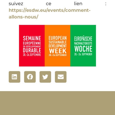
suivez ce lien :
https://esdw.eu/events/comment-
allons-nous/