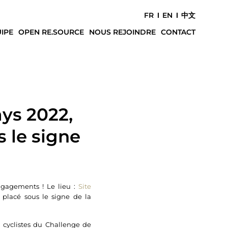
FR
EN
中文
IPE
OPEN RE.SOURCE
NOUS REJOINDRE
CONTACT
ays 2022,
s le signe
engagements ! Le lieu :
Site
placé sous le signe de la
 cyclistes du Challenge de