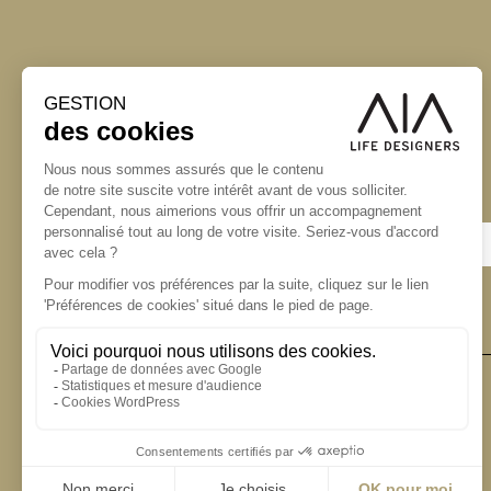
S'inscrire à la newsletter
ABONNEZ-VOUS
Alternative:
contact@aialifedesigners.fr
presse@aialifedesigners.fr
mentions légales
égalité femmes - hommes