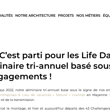
UALITÉS
NOTRE ARCHITECTURE
PROJETS
NOS MÉTIERS
ÉQU
’est parti pour les Life D
naire tri-annuel basé sou
gagements !
 Days 2022, notre séminaire tri-annuel base sous le signe de nos 
ntreprises & Lieu de vacances « Nature »​ insolites
en Mayenne : 
 et de la transmission.
 le montage, et hier et aujourd’hui départs des 43 Challengers