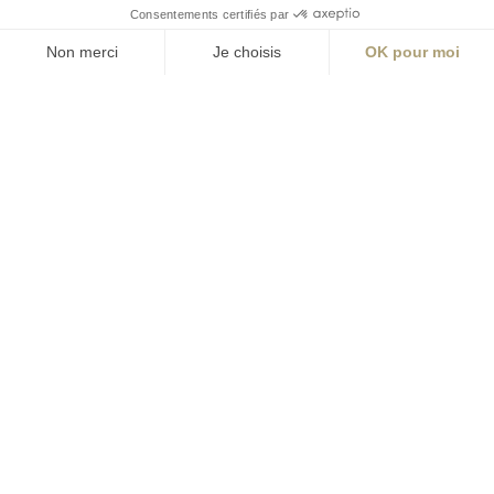
ABONNEZ-VOUS
Alternative:
contact@aialifedesigners.fr
presse@aialifedesigners.fr
mentions légales
égalité femmes - hommes