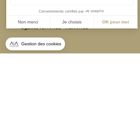
contact@aialifedesigners.fr
presse@aialifedesigners.fr
mentions légales
égalité femmes - hommes